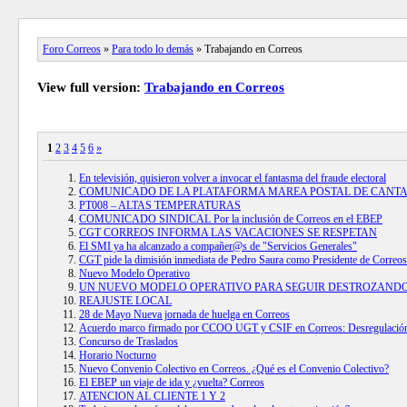
Foro Correos
»
Para todo lo demás
» Trabajando en Correos
View full version:
Trabajando en Correos
1
2
3
4
5
6
»
En televisión, quisieron volver a invocar el fantasma del fraude electoral
COMUNICADO DE LA PLATAFORMA MAREA POSTAL DE CANT
PT008 – ALTAS TEMPERATURAS
COMUNICADO SINDICAL Por la inclusión de Correos en el EBEP
CGT CORREOS INFORMA LAS VACACIONES SE RESPETAN
El SMI ya ha alcanzado a compañer@s de "Servicios Generales"
CGT pide la dimisión inmediata de Pedro Saura como Presidente de Correos
Nuevo Modelo Operativo
UN NUEVO MODELO OPERATIVO PARA SEGUIR DESTROZANDO 
REAJUSTE LOCAL
28 de Mayo Nueva jornada de huelga en Correos
Acuerdo marco firmado por CCOO UGT y CSIF en Correos: Desregulación
Concurso de Traslados
Horario Nocturno
Nuevo Convenio Colectivo en Correos. ¿Qué es el Convenio Colectivo?
El EBEP un viaje de ida y ¿vuelta? Correos
ATENCION AL CLIENTE 1 Y 2