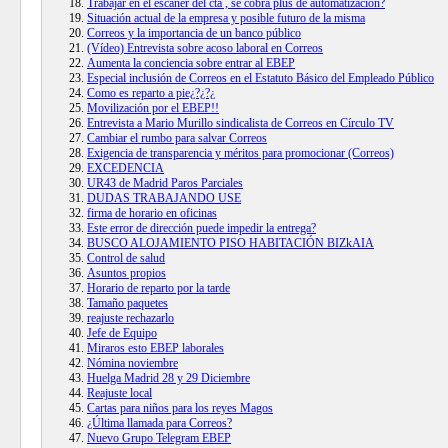
Trabajar en el escáner del cta , se cobra plus de automatización?
Situación actual de la empresa y posible futuro de la misma
Correos y la importancia de un banco público
(Vídeo) Entrevista sobre acoso laboral en Correos
Aumenta la conciencia sobre entrar al EBEP
Especial inclusión de Correos en el Estatuto Básico del Empleado Público
Como es reparto a pie¿?¿?¿
Movilización por el EBEP!!
Entrevista a Mario Murillo sindicalista de Correos en Círculo TV
Cambiar el rumbo para salvar Correos
Exigencia de transparencia y méritos para promocionar (Correos)
EXCEDENCIA
UR43 de Madrid Paros Parciales
DUDAS TRABAJANDO USE
firma de horario en oficinas
Este error de dirección puede impedir la entrega?
BUSCO ALOJAMIENTO PISO HABITACIÓN BIZkAIA
Control de salud
Asuntos propios
Horario de reparto por la tarde
Tamaño paquetes
reajuste rechazarlo
Jefe de Equipo
Miraros esto EBEP laborales
Nómina noviembre
Huelga Madrid 28 y 29 Diciembre
Reajuste local
Cartas para niños para los reyes Magos
¿Última llamada para Correos?
Nuevo Grupo Telegram EBEP