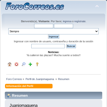
Bienvenido(a),
Visitante
. Por favor,
ingresa
o
regístrate
.
Ingresar con nombre de usuario, contraseña y duración de la sesión
Noticias:
Ya salieron las plazas!! Mucha suerte a todos!!
Foro Correos
»
Perfil de Juanjomaguena 
»
Resumen
Información del Perfil
Resumen
Juanjomaguena 