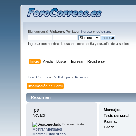
Bienvenido(a),
Visitante
. Por favor,
ingresa
o
regístrate
.
Ingresar con nombre de usuario, contraseña y duración de la sesión
Inicio
Ayuda
Buscar
Ingresar
Registrarse
Foro Correos
»
Perfil de lpa 
»
Resumen
Información del Perfil
Resumen
lpa 
Mensajes:
Novato
Texto personal:
Karma:
Desconectado
Edad:
Mostrar Mensajes
Mostrar Estadísticas