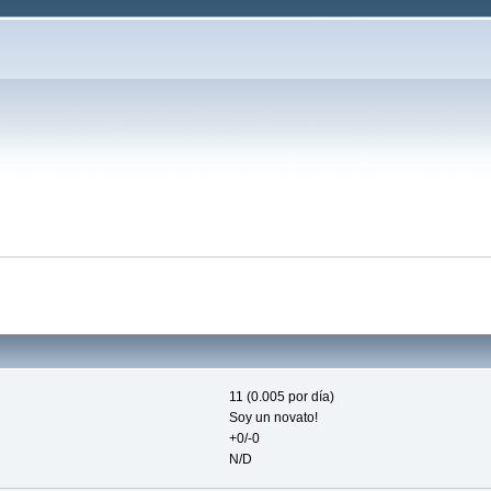
11 (0.005 por día)
Soy un novato!
+0/-0
N/D