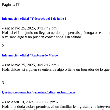
Páginas: [
1
]
1
Información oficial
/
Y después del 1 de junio ?
«
en:
Mayo 25, 2025, 04:17:42 pm »
Hola si el 1 de junio no llega acuerdo, que pensáis prórroga o se anu
o ya sabe algo y no pueden contar nada. Un saludo
2
Información oficial
/
Re:Acuerdo Marco
«
en:
Mayo 25, 2025, 04:12:12 pm »
Hola chicos, si alguien se entera de algo o tiene un borrador de lo que
3
Quejas y sugerencias
/
permisos 5 dias por familiares
«
en:
Abril 10, 2024, 08:00:08 pm »
Hola una duda ,sobre permisos ,si un familiar le ingresan y le interven