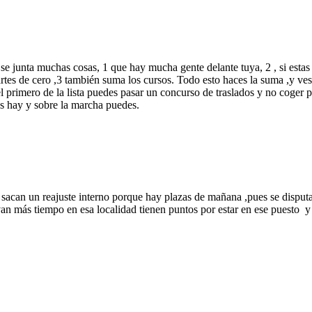
se junta muchas cosas, 1 que hay mucha gente delante tuya, 2 , si esta
 partes de cero ,3 también suma los cursos. Todo esto haces la suma ,y v
el primero de la lista puedes pasar un concurso de traslados y no coger
es hay y sobre la marcha puedes.
y sacan un reajuste interno porque hay plazas de mañana ,pues se disputa
an más tiempo en esa localidad tienen puntos por estar en ese puesto y l