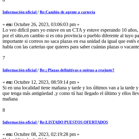
Información oficial
/
Re:Cambio de agente a cartería
«
en:
Octubre 26, 2023, 03:06:03 pm »
Lo veo difícil pues yo estuve en un CTA y estuve esperando 10 años, 
por el sitio,en cambio si es otra provincia o pueblo diferente al tuyo
importante si correos no saca plazas en esa unidad da igual que estés 
habla con las carterias que quieres para saber cuántas plazas o vacant
7
Información oficial
/
Re:¿Plazas definitivas o sujetas a reajuste?
«
en:
Octubre 12, 2023, 08:59:14 pm »
Si en una localidad tiene mañana y tarde y los últimos van a la tarde 
que tenga más antigüedad ,y como tú haz llegado el último y ellos llev
mañana
8
Información oficial
/
Re:LISTADO PUESTOS OFERTADOS
«
en:
Octubre 08, 2023, 02:19:28 pm »