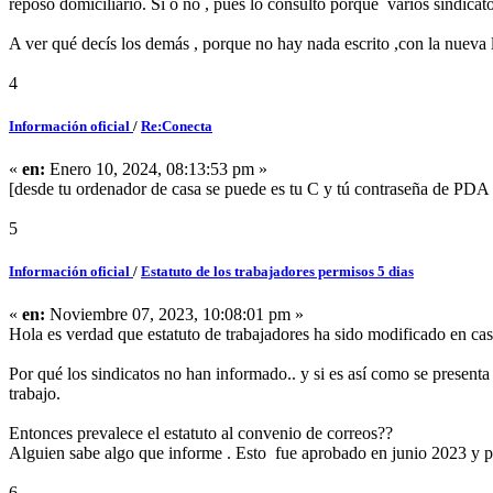
reposo domiciliario. Si o no , pues lo consulto porque varios sindicat
A ver qué decís los demás , porque no hay nada escrito ,con la nueva 
4
Información oficial
/
Re:Conecta
«
en:
Enero 10, 2024, 08:13:53 pm »
[desde tu ordenador de casa se puede es tu C y tú contraseña de PDA
5
Información oficial
/
Estatuto de los trabajadores permisos 5 dias
«
en:
Noviembre 07, 2023, 10:08:01 pm »
Hola es verdad que estatuto de trabajadores ha sido modificado en cas
Por qué los sindicatos no han informado.. y si es así como se presenta 
trabajo.
Entonces prevalece el estatuto al convenio de correos??
Alguien sabe algo que informe . Esto fue aprobado en junio 2023 y 
6