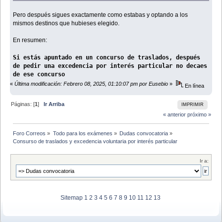
Pero después sigues exactamente como estabas y optando a los
mismos destinos que hubieses elegido.
En resumen:
Si estás apuntado en un concurso de traslados, después
de pedir una excedencia por interés particular no decaes
de ese concurso
«
Última modificación: Febrero 08, 2025, 01:10:07 pm por Eusebio
»
En línea
Páginas: [
1
]
Ir Arriba
IMPRIMIR
« anterior
próximo »
Foro Correos
»
Todo para los exámenes
»
Dudas convocatoria
»
Consurso de traslados y excedencia voluntaria por interés particular
Ir a:
Sitemap
1
2
3
4
5
6
7
8
9
10
11
12
13