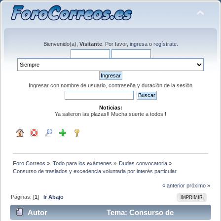
Bienvenido(a),
Visitante
. Por favor,
ingresa
o
regístrate
.
Ingresar con nombre de usuario, contraseña y duración de la sesión
Noticias:
Ya salieron las plazas!! Mucha suerte a todos!!
Foro Correos
»
Todo para los exámenes
»
Dudas convocatoria
»
Consurso de traslados y excedencia voluntaria por interés particular
« anterior
próximo »
Páginas: [
1
]
Ir Abajo
IMPRIMIR
Autor
Tema: Consurso de