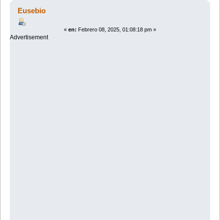
traslados y excedencia voluntaria por interés particular
Eusebio
(Leído 3496 veces)
«
en:
Febrero 08, 2025, 01:08:18 pm »
Advertisement