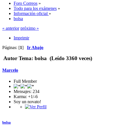
Foro Correos
»
Todo para los exámenes
»
Información oficial
»
bolsa
« anterior
próximo »
Imprimir
Páginas: [
1
]
Ir Abajo
Autor
Tema: bolsa (Leído 3360 veces)
Marcelo
Full Member
Mensajes: 234
Karma: +1/-6
Soy un novato!
bolsa