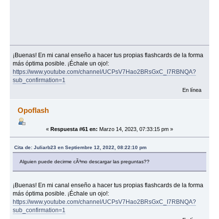
¡Buenas! En mi canal enseño a hacer tus propias flashcards de la forma
más óptima posible. ¡Échale un ojo!:
https://www.youtube.com/channel/UCPsV7Hao2BRsGxC_I7RBNQA?
sub_confirmation=1
En línea
Opoflash
«
Respuesta #61 en:
Marzo 14, 2023, 07:33:15 pm »
Cita de: Juliarb23 en Septiembre 12, 2022, 08:22:10 pm
Alguien puede decirme cÃ³mo descargar las preguntas??
¡Buenas! En mi canal enseño a hacer tus propias flashcards de la forma
más óptima posible. ¡Échale un ojo!:
https://www.youtube.com/channel/UCPsV7Hao2BRsGxC_I7RBNQA?
sub_confirmation=1