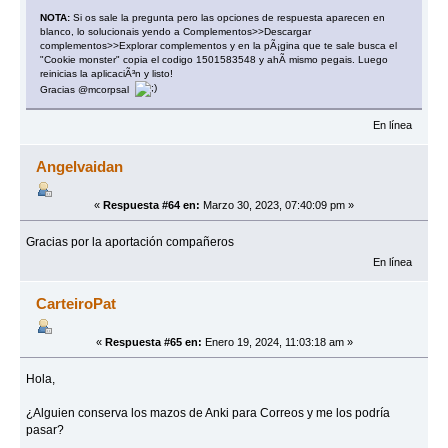
NOTA:
Si os sale la pregunta pero las opciones de respuesta aparecen en
blanco, lo solucionais yendo a Complementos>>Descargar
complementos>>Explorar complementos y en la pÃ¡gina que te sale busca el
"Cookie monster" copia el codigo 1501583548 y ahÃ­ mismo pegais. Luego
reinicias la aplicaciÃ³n y listo!
Gracias @mcorpsal
En línea
Angelvaidan
«
Respuesta #64 en:
Marzo 30, 2023, 07:40:09 pm »
Gracias por la aportación compañeros
En línea
CarteiroPat
«
Respuesta #65 en:
Enero 19, 2024, 11:03:18 am »
Hola,
¿Alguien conserva los mazos de Anki para Correos y me los podría
pasar?