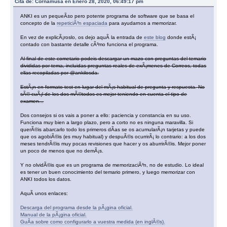
Cita de: Cornamusa en Enero 28, 2020, 06:49:17 pm
ANKI es un pequeÃ±o pero potente programa de software que se basa el
concepto de la
repeticiÃ³n espaciada
para ayudarnos a memorizar.
En vez de explicÃ¡roslo, os dejo aquÃ­ la entrada de
este blog
donde estÃ¡
contado con bastante detalle cÃ³mo funciona el programa.
Al final de este cometario podeis descargar un mazo con preguntas del temario
divididas por tema, incluidas preguntas reales de exÃ¡menes de Correos, todas
ellas recopiladas por @ankilosda.
EstÃ¡n en formato test en lugar del mÃ¡s habitual de pregunta y respuesta. No
sÃ© cuÃ¡l de los dos mÃ©todos es mejor teniendo en cuenta el tipo de
examen...
Dos consejos si os vais a poner a ello: paciencia y constancia en su uso.
Funciona muy bien a largo plazo, pero a corto no es ninguna maravilla. Si
querÃ©is abarcarlo todo los primeros dÃ­as se os acumularÃ¡n tarjetas y puede
que os agobiÃ©is (es muy habitual) y despuÃ©s ocurrirÃ¡ lo contrario: a los dos
meses tendrÃ©is muy pocas revisiones que hacer y os aburrirÃ©is. Mejor poner
un poco de menos que no demÃ¡s.
Y no olvidÃ©is que es un programa de memorizaciÃ³n, no de estudio. Lo ideal
es tener un buen conocimiento del temario primero, y luego memorizar con
ANKI todos los datos.
AquÃ­ unos enlaces:
Descarga del programa desde la pÃ¡gina oficial.
Manual de la pÃ¡gina oficial.
GuÃ­a sobre como configurarlo a vuestra medida (en inglÃ©s).