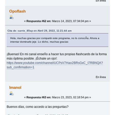
En línea
Opoflash
«
Respuesta #62 en:
Marzo 14, 2023, 07:34:04 pm »
Cita de: carrie_85sp en Abril 29, 2022, 11:21:44 am
Hola, muchas gracias por compartir este programa, no lo conocÃ­a. Ahora a
intentar dominarlo jeje. Lo dicho, muchas gracias
¡Buenas! En mi canal enseño a hacer tus propias flashcards de la forma
más óptima posible. ¡Échale un ojo!:
https://www.youtube.com/channel/UCPsV7Hao2BRsGxC_I7RBNQA?
sub_confirmation=1
En línea
Imanol
«
Respuesta #63 en:
Marzo 23, 2023, 02:18:54 pm »
Buenos días, como accedo a las preguntas?