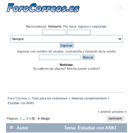
Bienvenido(a),
Visitante
. Por favor,
ingresa
o
regístrate
.
Ingresar con nombre de usuario, contraseña y duración de la sesión
Noticias:
Ya salieron las plazas!! Mucha suerte a todos!!
Foro Correos
»
Todo para los exámenes
»
Material complementario
»
Estudiar con ANKI
« anterior
próximo »
Páginas:
1
...
3
4
[
5
]
Ir Abajo
IMPRIMIR
Autor
Tema: Estudiar con ANKI