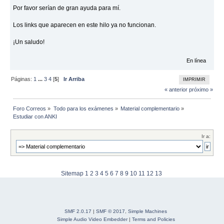
Por favor serían de gran ayuda para mí.
Los links que aparecen en este hilo ya no funcionan.
¡Un saludo!
En línea
Páginas:
1
...
3
4
[
5
]
Ir Arriba
IMPRIMIR
« anterior
próximo »
Foro Correos
»
Todo para los exámenes
»
Material complementario
»
Estudiar con ANKI
Ir a:
Sitemap
1
2
3
4
5
6
7
8
9
10
11
12
13
SMF 2.0.17
|
SMF © 2017
,
Simple Machines
Simple Audio Video Embedder
|
Terms and Policies