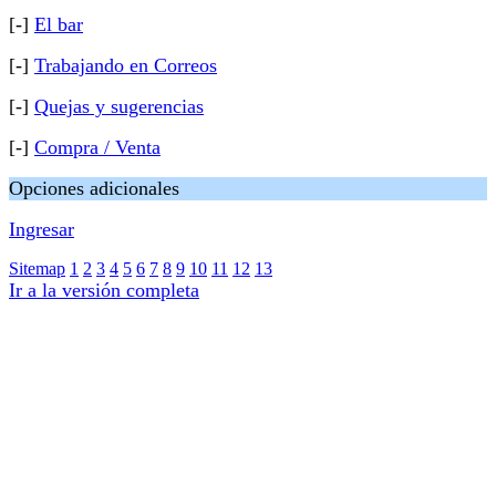
[-]
El bar
[-]
Trabajando en Correos
[-]
Quejas y sugerencias
[-]
Compra / Venta
Opciones adicionales
Ingresar
Sitemap
1
2
3
4
5
6
7
8
9
10
11
12
13
Ir a la versión completa