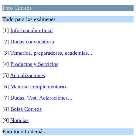
Foro Correos
Todo para los exámenes
[1]
Información oficial
[2]
Dudas convocatoria
[3]
Temarios, preparadores, academias...
[4]
Productos y Servicios
[5]
Actualizaciones
[6]
Material complementario
[7]
Dudas, Test, Aclaraciónes...
[8]
Bolsa Correos
[9]
Noticias
Para todo lo demás