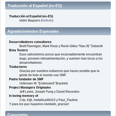
Traducción al Español (es-ES)
Traducción al Español (es-ES)
Isidro Baquero (
hefesto
)
Agradecimientos Especiales
Desarrolladores consultores
Brett Flannigan, Mark Rose y René-Gilles "Nao 尚" Deberdt
Beta Testers
Esos valiosísimos pocos que incansablemente encuentran
bugs, proveen retroalimentación, y vuelven mas locos a los
desarrolladores.
Traductores
Gracias por vuestros esfuerzos que hacen posible que la
gente de todo el mundo use SMF.
Padre fundador de SMF
Unknown W. "[Unknown]" Brackets
Project Managers Originales
Jeff Lewis, Joseph Fung y David Recordon
In loving memory of
Crip, K@, metallica48423 y Paul_Pauline
Y para los que hayamos olvidado, gracias!
Copyrights