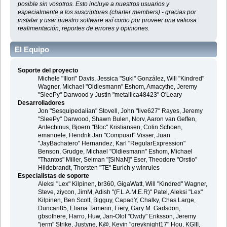
posible sin vosotros. Esto incluye a nuestros usuarios y
especialmente a los suscriptores (charter members) - gracias por
instalar y usar nuestro software así como por proveer una valiosa
realimentación, reportes de errores y opiniones.
El Equipo
Soporte del proyecto
Michele "Illori" Davis, Jessica "Suki" González, Will "Kindred"
Wagner, Michael "Oldiesmann" Eshom, Amacythe, Jeremy
"SleePy" Darwood y Justin "metallica48423" O'Leary
Desarrolladores
Jon "Sesquipedalian" Stovell, John "live627" Rayes, Jeremy
"SleePy" Darwood, Shawn Bulen, Norv, Aaron van Geffen,
Antechinus, Bjoern "Bloc" Kristiansen, Colin Schoen,
emanuele, Hendrik Jan "Compuart" Visser, Juan
"JayBachatero" Hernandez, Karl "RegularExpression"
Benson, Grudge, Michael "Oldiesmann" Eshom, Michael
"Thantos" Miller, Selman "[SiNaN]" Eser, Theodore "Orstio"
Hildebrandt, Thorsten "TE" Eurich y winrules
Especialistas de soporte
Aleksi "Lex" Kilpinen, br360, GigaWatt, Will "Kindred" Wagner,
Steve, ziycon, JimM, Adish "(F.L.A.M.E.R)" Patel, Aleksi "Lex"
Kilpinen, Ben Scott, Bigguy, CapadY, Chalky, Chas Large,
Duncan85, Eliana Tamerin, Fiery, Gary M. Gadsdon,
gbsothere, Harro, Huw, Jan-Olof "Owdy" Eriksson, Jeremy
"jerm" Strike, Justyne, K@, Kevin "greyknight17" Hou, KGIII,