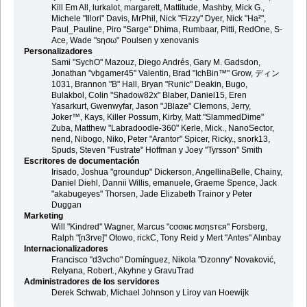
Kill Em All, lurkalot, margarett, Mattitude, Mashby, Mick G.,
Michele "Illori" Davis, MrPhil, Nick "Fizzy" Dyer, Nick "Ha²",
Paul_Pauline, Piro "Sarge" Dhima, Rumbaar, Pitti, RedOne, S-
Ace, Wade "sησω" Poulsen y xenovanis
Personalizadores
Sami "SychO" Mazouz, Diego Andrés, Gary M. Gadsdon,
Jonathan "vbgamer45" Valentin, Brad "IchBin™" Grow, ディン
1031, Brannon "B" Hall, Bryan "Runic" Deakin, Bugo,
Bulakbol, Colin "Shadow82x" Blaber, Daniel15, Eren
Yasarkurt, Gwenwyfar, Jason "JBlaze" Clemons, Jerry,
Joker™, Kays, Killer Possum, Kirby, Matt "SlammedDime"
Zuba, Matthew "Labradoodle-360" Kerle, Mick., NanoSector,
nend, Nibogo, Niko, Peter "Arantor" Spicer, Ricky., snork13,
Spuds, Steven "Fustrate" Hoffman y Joey "Tyrsson" Smith
Escritores de documentación
Irisado, Joshua "groundup" Dickerson, AngellinaBelle, Chainy,
Daniel Diehl, Dannii Willis, emanuele, Graeme Spence, Jack
"akabugeyes" Thorsen, Jade Elizabeth Trainor y Peter
Duggan
Marketing
Will "Kindred" Wagner, Marcus "cσσкιє мσηѕтєя" Forsberg,
Ralph "[n3rve]" Otowo, rickC, Tony Reid y Mert "Antes" Alınbay
Internacionalizadores
Francisco "d3vcho" Domínguez, Nikola "Dzonny" Novaković,
Relyana, Robert., Akyhne y GravuTrad
Administradores de los servidores
Derek Schwab, Michael Johnson y Liroy van Hoewijk