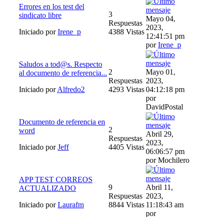
Errores en los test del
3
sindicato libre
Mayo 04,
Respuestas
2023,
Iniciado por
Irene_p
4388 Vistas
12:41:51 pm
por
Irene_p
Saludos a tod@s. Respecto
2
Mayo 01,
al documento de referencia...
Respuestas
2023,
Iniciado por
Alfredo2
4293 Vistas
04:12:18 pm
por
DavidPostal
Documento de referencia en
2
word
Abril 29,
Respuestas
2023,
Iniciado por
Jeff
4405 Vistas
06:06:57 pm
por Mochilero
APP TEST CORREOS
9
Abril 11,
ACTUALIZADO
Respuestas
2023,
Iniciado por
Laurafm
8844 Vistas
11:18:43 am
por