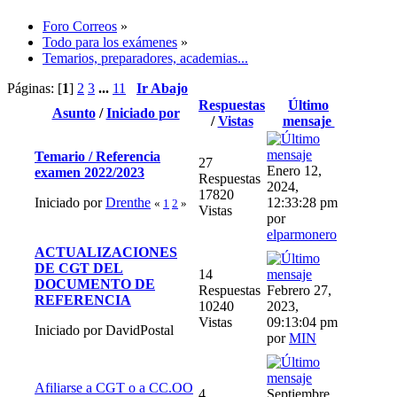
Foro Correos
»
Todo para los exámenes
»
Temarios, preparadores, academias...
Páginas: [
1
]
2
3
...
11
Ir Abajo
Respuestas
Último
Asunto
/
Iniciado por
/
Vistas
mensaje
Temario / Referencia
27
Enero 12,
examen 2022/2023
Respuestas
2024,
17820
Iniciado por
Drenthe
12:33:28 pm
«
1
2
»
Vistas
por
elparmonero
ACTUALIZACIONES
DE CGT DEL
14
DOCUMENTO DE
Respuestas
Febrero 27,
REFERENCIA
10240
2023,
Vistas
09:13:04 pm
Iniciado por DavidPostal
por
MIN
Afiliarse a CGT o a CC.OO
4
Septiembre