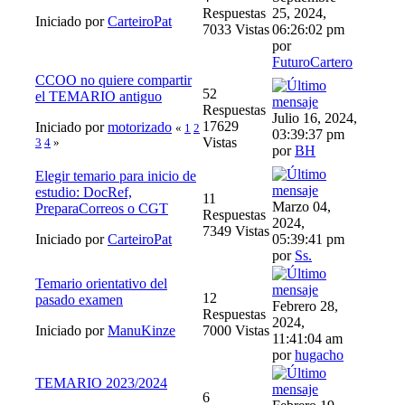
Respuestas
25, 2024,
Iniciado por
CarteiroPat
7033 Vistas
06:26:02 pm
por
FuturoCartero
CCOO no quiere compartir
52
el TEMARIO antiguo
Respuestas
Julio 16, 2024,
17629
Iniciado por
motorizado
«
1
2
03:39:37 pm
Vistas
3
4
»
por
BH
Elegir temario para inicio de
estudio: DocRef,
11
Marzo 04,
PreparaCorreos o CGT
Respuestas
2024,
7349 Vistas
Iniciado por
CarteiroPat
05:39:41 pm
por
Ss.
Temario orientativo del
12
pasado examen
Febrero 28,
Respuestas
2024,
Iniciado por
ManuKinze
7000 Vistas
11:41:04 am
por
hugacho
TEMARIO 2023/2024
6