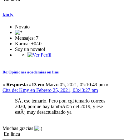
kinty
Novato
Mensajes: 7
Karma: +0/-0
Soy un novato!
Re:Opiniones academias on line
«
Respuesta #13 en:
Marzo 05, 2021, 05:10:49 pm »
Cita de: Kmy en Febrero 25, 2021, 03:43:27 pm
SÃ­, ese temario. Pero pon cgt temario correos
2020, porque hay tambiÃ©n del 2019, y ese
estÃ¡ muy desactualizado ya
Muchas gracias
En línea