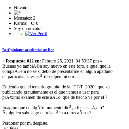
Novato
Mensajes: 2
Karma: +0/-0
Soy un novato!
Re:Opiniones academias on line
«
Respuesta #12 en:
Febrero 25, 2021, 04:59:37 pm »
Buenas yo tambiÃ©n soy nuevo en este foro, e igual que la
compaÃ±era no se si debo de presentarme en algun apartado
en particular, si es asÃ­ disculpen mi error.
Entiendo que el temario gratuito de la "CGT 2020" que va
publicando gratuitamente es el que vamos a usar para
prÃ³ximo examen de este aÃ±o, que de hecho va por el 7.
Imagino que en algÃºn momento dirÃ¡n fechas...Â¿no?
Â¿alguien sabe algo en relaciÃ³n a otros aÃ±os?
Perdonar por mi despiste.
En línea