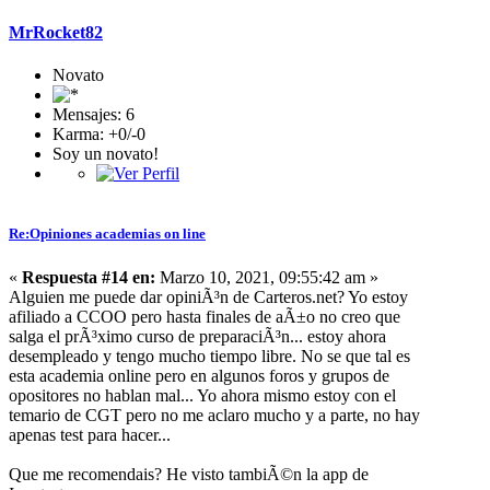
MrRocket82
Novato
Mensajes: 6
Karma: +0/-0
Soy un novato!
Re:Opiniones academias on line
«
Respuesta #14 en:
Marzo 10, 2021, 09:55:42 am »
Alguien me puede dar opiniÃ³n de Carteros.net? Yo estoy
afiliado a CCOO pero hasta finales de aÃ±o no creo que
salga el prÃ³ximo curso de preparaciÃ³n... estoy ahora
desempleado y tengo mucho tiempo libre. No se que tal es
esta academia online pero en algunos foros y grupos de
opositores no hablan mal... Yo ahora mismo estoy con el
temario de CGT pero no me aclaro mucho y a parte, no hay
apenas test para hacer...
Que me recomendais? He visto tambiÃ©n la app de