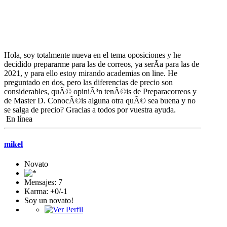
Hola, soy totalmente nueva en el tema oposiciones y he
decidido prepararme para las de correos, ya serÃ­a para las de
2021, y para ello estoy mirando academias on line. He
preguntado en dos, pero las diferencias de precio son
considerables, quÃ© opiniÃ³n tenÃ©is de Preparacorreos y
de Master D. ConocÃ©is alguna otra quÃ© sea buena y no
se salga de precio? Gracias a todos por vuestra ayuda.
En línea
mikel
Novato
Mensajes: 7
Karma: +0/-1
Soy un novato!