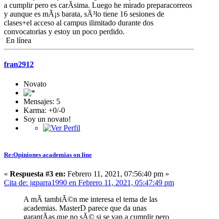
a cumplir pero es carÃ­sima. Luego he mirado preparacorreos
y aunque es mÃ¡s barata, sÃ³lo tiene 16 sesiones de
clases+el acceso al campus ilimitado durante dos
convocatorias y estoy un poco perdido.
En línea
fran2912
Novato
Mensajes: 5
Karma: +0/-0
Soy un novato!
Re:Opiniones academias on line
«
Respuesta #3 en:
Febrero 11, 2021, 07:56:40 pm »
Cita de: jgparra1990 en Febrero 11, 2021, 05:47:49 pm
A mÃ­ tambiÃ©n me interesa el tema de las
academias. MasterD parece que da unas
garantÃ­as que no sÃ© si se van a cumplir pero