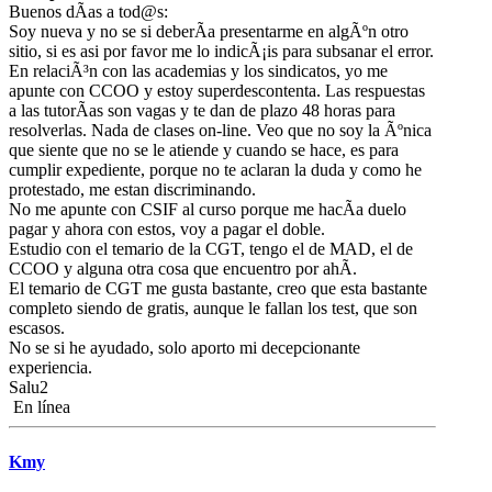
Buenos dÃ­as a tod@s:
Soy nueva y no se si deberÃ­a presentarme en algÃºn otro
sitio, si es asi por favor me lo indicÃ¡is para subsanar el error.
En relaciÃ³n con las academias y los sindicatos, yo me
apunte con CCOO y estoy superdescontenta. Las respuestas
a las tutorÃ­as son vagas y te dan de plazo 48 horas para
resolverlas. Nada de clases on-line. Veo que no soy la Ãºnica
que siente que no se le atiende y cuando se hace, es para
cumplir expediente, porque no te aclaran la duda y como he
protestado, me estan discriminando.
No me apunte con CSIF al curso porque me hacÃ­a duelo
pagar y ahora con estos, voy a pagar el doble.
Estudio con el temario de la CGT, tengo el de MAD, el de
CCOO y alguna otra cosa que encuentro por ahÃ­.
El temario de CGT me gusta bastante, creo que esta bastante
completo siendo de gratis, aunque le fallan los test, que son
escasos.
No se si he ayudado, solo aporto mi decepcionante
experiencia.
Salu2
En línea
Kmy