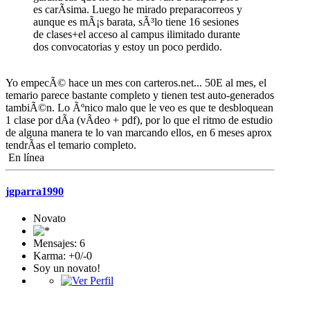
es carÃ­sima. Luego he mirado preparacorreos y
aunque es mÃ¡s barata, sÃ³lo tiene 16 sesiones
de clases+el acceso al campus ilimitado durante
dos convocatorias y estoy un poco perdido.
Yo empecÃ© hace un mes con carteros.net... 50E al mes, el
temario parece bastante completo y tienen test auto-generados
tambiÃ©n. Lo Ãºnico malo que le veo es que te desbloquean
1 clase por dÃ­a (vÃ­deo + pdf), por lo que el ritmo de estudio
de alguna manera te lo van marcando ellos, en 6 meses aprox
tendrÃ­as el temario completo.
En línea
jgparra1990
Novato
Mensajes: 6
Karma: +0/-0
Soy un novato!