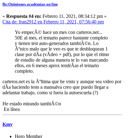
Re:Opiniones academias on line
«
Respuesta #4 en:
Febrero 11, 2021, 08:34:12 pm »
Cita de: fran2912 en Febrero 11, 2021, 07:56:40 pm
Yo empecÃ© hace un mes con carteros.net...
50E al mes, el temario parece bastante completo
y tienen test auto-generados tambiÃ©n. Lo
Ãºnico malo que le veo es que te desbloquean 1
clase por dÃ­a (vÃ­deo + pdf), por lo que el ritmo
de estudio de alguna manera te lo van marcando
ellos, en 6 meses aprox tendrÃ­as el temario
completo.
carteros.net es la Ãºltima que he visto y aunque sea video por
dÃ­a haciendo tests a mansalva creo que puedo llegar a
adelantar trabajo, como si fuera la autoescuela (?)
He estado mirando tambiÃ©n
En línea
Kmy
Hero Member