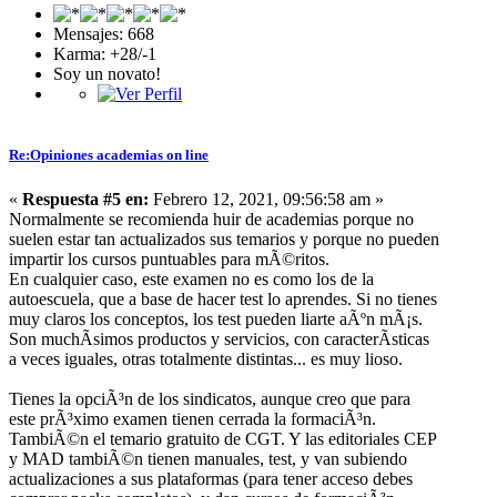
Mensajes: 668
Karma: +28/-1
Soy un novato!
Re:Opiniones academias on line
«
Respuesta #5 en:
Febrero 12, 2021, 09:56:58 am »
Normalmente se recomienda huir de academias porque no
suelen estar tan actualizados sus temarios y porque no pueden
impartir los cursos puntuables para mÃ©ritos.
En cualquier caso, este examen no es como los de la
autoescuela, que a base de hacer test lo aprendes. Si no tienes
muy claros los conceptos, los test pueden liarte aÃºn mÃ¡s.
Son muchÃ­simos productos y servicios, con caracterÃ­sticas
a veces iguales, otras totalmente distintas... es muy lioso.
Tienes la opciÃ³n de los sindicatos, aunque creo que para
este prÃ³ximo examen tienen cerrada la formaciÃ³n.
TambiÃ©n el temario gratuito de CGT. Y las editoriales CEP
y MAD tambiÃ©n tienen manuales, test, y van subiendo
actualizaciones a sus plataformas (para tener acceso debes