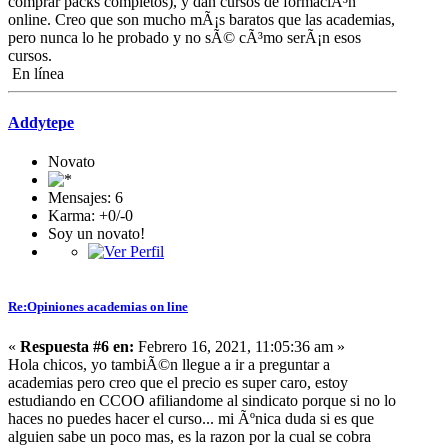
comprar packs completos), y dan cursos de formaciÃ³n
online. Creo que son mucho mÃ¡s baratos que las academias,
pero nunca lo he probado y no sÃ© cÃ³mo serÃ¡n esos
cursos.
En línea
Addytepe
Novato
Mensajes: 6
Karma: +0/-0
Soy un novato!
Re:Opiniones academias on line
«
Respuesta #6 en:
Febrero 16, 2021, 11:05:36 am »
Hola chicos, yo tambiÃ©n llegue a ir a preguntar a
academias pero creo que el precio es super caro, estoy
estudiando en CCOO afiliandome al sindicato porque si no lo
haces no puedes hacer el curso... mi Ãºnica duda si es que
alguien sabe un poco mas, es la razon por la cual se cobra