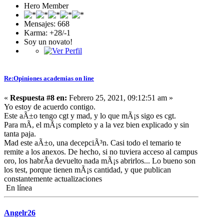
Hero Member
Mensajes: 668
Karma: +28/-1
Soy un novato!
Re:Opiniones academias on line
«
Respuesta #8 en:
Febrero 25, 2021, 09:12:51 am »
Yo estoy de acuerdo contigo.
Este aÃ±o tengo cgt y mad, y lo que mÃ¡s sigo es cgt.
Para mÃ­, el mÃ¡s completo y a la vez bien explicado y sin
tanta paja.
Mad este aÃ±o, una decepciÃ³n. Casi todo el temario te
remite a los anexos. De hecho, si no tuviera acceso al campus
oro, los habrÃ­a devuelto nada mÃ¡s abrirlos... Lo bueno son
los test, porque tienen mÃ¡s cantidad, y que publican
constantemente actualizaciones
En línea
Angelr26