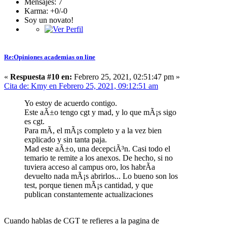
Mensajes: 7
Karma: +0/-0
Soy un novato!
Re:Opiniones academias on line
«
Respuesta #10 en:
Febrero 25, 2021, 02:51:47 pm »
Cita de: Kmy en Febrero 25, 2021, 09:12:51 am
Yo estoy de acuerdo contigo.
Este aÃ±o tengo cgt y mad, y lo que mÃ¡s sigo
es cgt.
Para mÃ­, el mÃ¡s completo y a la vez bien
explicado y sin tanta paja.
Mad este aÃ±o, una decepciÃ³n. Casi todo el
temario te remite a los anexos. De hecho, si no
tuviera acceso al campus oro, los habrÃ­a
devuelto nada mÃ¡s abrirlos... Lo bueno son los
test, porque tienen mÃ¡s cantidad, y que
publican constantemente actualizaciones
Cuando hablas de CGT te refieres a la pagina de