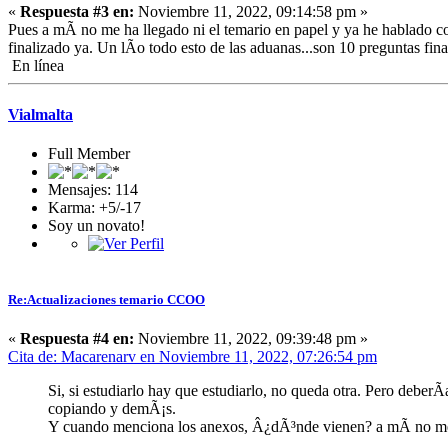
«
Respuesta #3 en:
Noviembre 11, 2022, 09:14:58 pm »
Pues a mÃ­ no me ha llegado ni el temario en papel y ya he hablado c
finalizado ya. Un lÃ­o todo esto de las aduanas...son 10 preguntas fina
En línea
Vialmalta
Full Member
Mensajes: 114
Karma: +5/-17
Soy un novato!
Re:Actualizaciones temario CCOO
«
Respuesta #4 en:
Noviembre 11, 2022, 09:39:48 pm »
Cita de: Macarenarv en Noviembre 11, 2022, 07:26:54 pm
Si, si estudiarlo hay que estudiarlo, no queda otra. Pero deberÃ
copiando y demÃ¡s.
Y cuando menciona los anexos, Â¿dÃ³nde vienen? a mÃ­ no me 