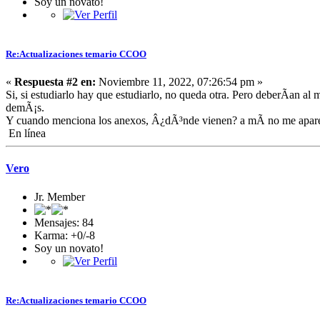
Soy un novato!
Re:Actualizaciones temario CCOO
«
Respuesta #2 en:
Noviembre 11, 2022, 07:26:54 pm »
Si, si estudiarlo hay que estudiarlo, no queda otra. Pero deberÃ­an al
demÃ¡s.
Y cuando menciona los anexos, Â¿dÃ³nde vienen? a mÃ­ no me aparec
En línea
Vero
Jr. Member
Mensajes: 84
Karma: +0/-8
Soy un novato!
Re:Actualizaciones temario CCOO