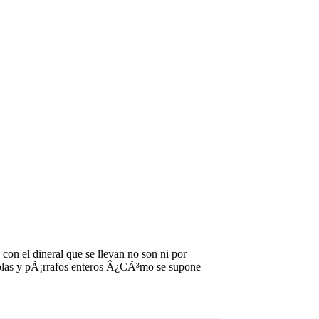
on el dineral que se llevan no son ni por
tablas y pÃ¡rrafos enteros Â¿CÃ³mo se supone