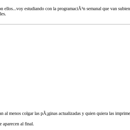
on ellos...voy estudiando con la programaciÃ³n semanal que van subiend
les.
­an al menos colgar las pÃ¡ginas actualizadas y quien quiera las imprim
aparecen al final.