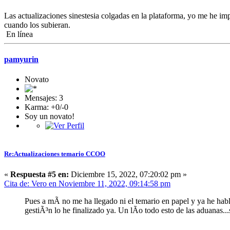
Las actualizaciones sinestesia colgadas en la plataforma, yo me he im
cuando los subieran.
En línea
pamyurin
Novato
Mensajes: 3
Karma: +0/-0
Soy un novato!
Re:Actualizaciones temario CCOO
«
Respuesta #5 en:
Diciembre 15, 2022, 07:20:02 pm »
Cita de: Vero en Noviembre 11, 2022, 09:14:58 pm
Pues a mÃ­ no me ha llegado ni el temario en papel y ya he hab
gestiÃ³n lo he finalizado ya. Un lÃ­o todo esto de las aduanas..