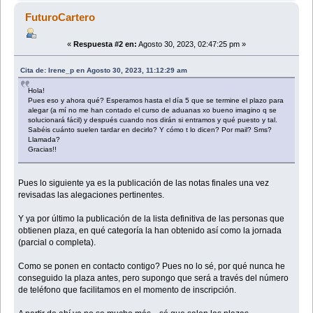
FuturoCartero
«
Respuesta #2 en:
Agosto 30, 2023, 02:47:25 pm »
Cita de: Irene_p en Agosto 30, 2023, 11:12:29 am
Hola!
Pues eso y ahora qué? Esperamos hasta el día 5 que se termine el plazo para
alegar (a mí no me han contado el curso de aduanas xo bueno imagino q se
solucionará fácil) y después cuando nos dirán si entramos y qué puesto y tal.
Sabéis cuánto suelen tardar en decirlo? Y cómo t lo dicen? Por mail? Sms?
Llamada?
Gracias!!
Pues lo siguiente ya es la publicación de las notas finales una vez
revisadas las alegaciones pertinentes.
Y ya por último la publicación de la lista definitiva de las personas que
obtienen plaza, en qué categoría la han obtenido así como la jornada
(parcial o completa).
Como se ponen en contacto contigo? Pues no lo sé, por qué nunca he
conseguido la plaza antes, pero supongo que será a través del número
de teléfono que facilitamos en el momento de inscripción.