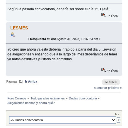
Según la pasada convocatoria, debería ser sobre el día 15. Ojalá...
En línea
LESMES
«
Respuesta #8 en:
Agosto 31, 2023, 12:47:23 pm »
Yo creo que ahora ya esto debería ir rápido a partir del día 5....revision
de alegaciones y entiendo que a lo largo del mes deberíamos de tener
ya notas definitivas y listado de admitidos.
En línea
Páginas: [
1
]
Ir Arriba
IMPRIMIR
« anterior
próximo »
Foro Correos
»
Todo para los exámenes
»
Dudas convocatoria
»
Alegaciones hechas y ahora qué?
Ir a: