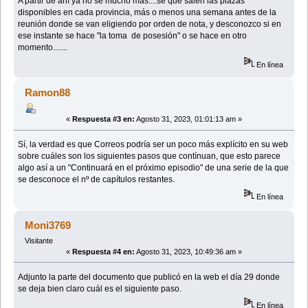
A partir de ahí ya no se mucho más....sé que salen las plazas
disponibles en cada provincia, más o menos una semana antes de la
reunión donde se van eligiendo por orden de nota, y desconozco si en
ese instante se hace "la toma de posesión" o se hace en otro
momento.......
En línea
Ramon88
«
Respuesta #3 en:
Agosto 31, 2023, 01:01:13 am »
Sí, la verdad es que Correos podría ser un poco más explícito en su web
sobre cuáles son los siguientes pasos que contínuan, que esto parece
algo así a un "Continuará en el próximo episodio" de una serie de la que
se desconoce el nº de capítulos restantes.
En línea
Moni3769
Visitante
«
Respuesta #4 en:
Agosto 31, 2023, 10:49:36 am »
Adjunto la parte del documento que publicó en la web el día 29 donde
se deja bien claro cuál es el siguiente paso.
En línea