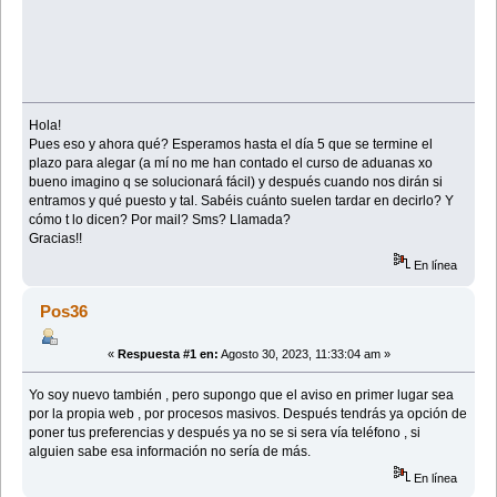
Hola!
Pues eso y ahora qué? Esperamos hasta el día 5 que se termine el
plazo para alegar (a mí no me han contado el curso de aduanas xo
bueno imagino q se solucionará fácil) y después cuando nos dirán si
entramos y qué puesto y tal. Sabéis cuánto suelen tardar en decirlo? Y
cómo t lo dicen? Por mail? Sms? Llamada?
Gracias!!
En línea
Pos36
«
Respuesta #1 en:
Agosto 30, 2023, 11:33:04 am »
Yo soy nuevo también , pero supongo que el aviso en primer lugar sea
por la propia web , por procesos masivos. Después tendrás ya opción de
poner tus preferencias y después ya no se si sera vía teléfono , si
alguien sabe esa información no sería de más.
En línea