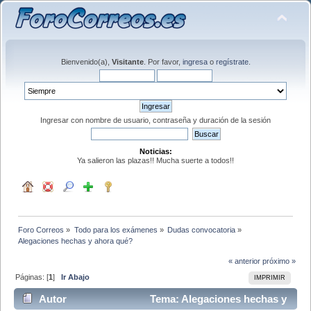
Bienvenido(a),
Visitante
. Por favor,
ingresa
o
regístrate
.
Ingresar con nombre de usuario, contraseña y duración de la sesión
Noticias:
Ya salieron las plazas!! Mucha suerte a todos!!
Foro Correos
»
Todo para los exámenes
»
Dudas convocatoria
»
Alegaciones hechas y ahora qué?
« anterior
próximo »
Páginas: [
1
]
Ir Abajo
IMPRIMIR
Autor
Tema: Alegaciones hechas y