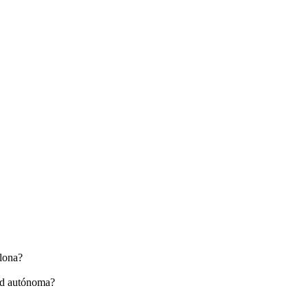
elona?
ad autónoma?