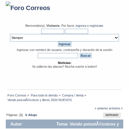
Bienvenido(a),
Visitante
. Por favor,
ingresa
o
regístrate
.
Ingresar con nombre de usuario, contraseña y duración de la sesión
Noticias:
Ya salieron las plazas!! Mucha suerte a todos!!
Foro Correos
»
Para todo lo demás
»
Compra / Venta
»
Vendo psicotÃ©cnicos y libros 2020 NUEVOS
« anterior
próximo »
Páginas: [
1
]
Ir Abajo
IMPRIMIR
Autor
Tema: Vendo psicotÃ©cnicos y