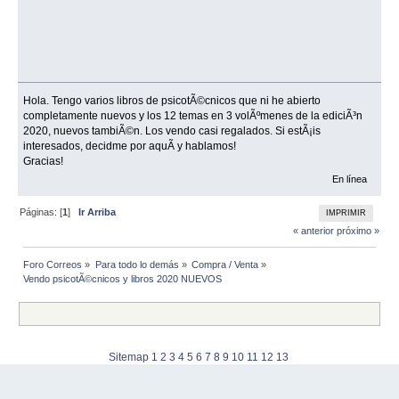
Hola. Tengo varios libros de psicotÃ©cnicos que ni he abierto
completamente nuevos y los 12 temas en 3 volÃºmenes de la ediciÃ³n
2020, nuevos tambiÃ©n. Los vendo casi regalados. Si estÃ¡is
interesados, decidme por aquÃ­ y hablamos!
Gracias!
En línea
Páginas: [
1
]
Ir Arriba
IMPRIMIR
« anterior
próximo »
Foro Correos
»
Para todo lo demás
»
Compra / Venta
»
Vendo psicotÃ©cnicos y libros 2020 NUEVOS
Sitemap
1
2
3
4
5
6
7
8
9
10
11
12
13