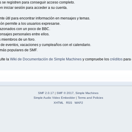
s se registren para conseguir acceso completo.
n iniciar sesión para acceder a su cuenta.
e útil para encontrar información en mensajes y temas.
ción permite a los usuarios expresarse.
sazonados con un poco de BBC.
nsajes personales entre ellos.
s miembros de un foro.
de eventos, vacaciones y cumpleaños con el calendario.
as más populares de SMF.
lte la
Wiki de Documentación de Simple Machines
y compruebe los
créditos
para 
SMF 2.0.17
|
SMF © 2017
,
Simple Machines
Simple Audio Video Embedder
|
Terms and Policies
XHTML
RSS
WAP2