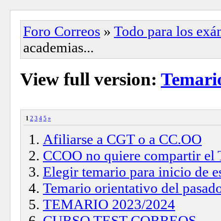
Foro Correos
»
Todo para los ex
academias...
View full version:
Temario
1
2
3
4
5
»
Afiliarse a CGT o a CC.OO
CCOO no quiere compartir e
Elegir temario para inicio de
Temario orientativo del pasa
TEMARIO 2023/2024
CURSO TEST CORREOS