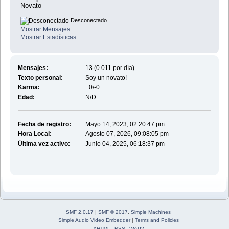
Novato
Desconectado
Mostrar Mensajes
Mostrar Estadísticas
Mensajes:
13 (0.011 por día)
Texto personal:
Soy un novato!
Karma:
+0/-0
Edad:
N/D
Fecha de registro:
Mayo 14, 2023, 02:20:47 pm
Hora Local:
Agosto 07, 2026, 09:08:05 pm
Última vez activo:
Junio 04, 2025, 06:18:37 pm
SMF 2.0.17
|
SMF © 2017
,
Simple Machines
Simple Audio Video Embedder
|
Terms and Policies
XHTML
RSS
WAP2