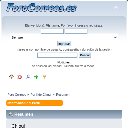
Bienvenido(a),
Visitante
. Por favor,
ingresa
o
regístrate
.
Ingresar con nombre de usuario, contraseña y duración de la sesión
Noticias:
Ya salieron las plazas!! Mucha suerte a todos!!
Foro Correos
»
Perfil de Chiqui 
»
Resumen
Información del Perfil
Resumen
Chiqui 