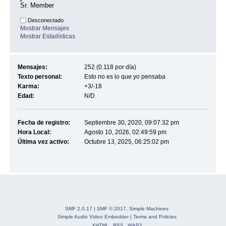
Sr. Member
Desconectado
Mostrar Mensajes
Mostrar Estadísticas
Mensajes:
252 (0.118 por día)
Texto personal:
Esto no es lo que yo pensaba
Karma:
+3/-18
Edad:
N/D
Fecha de registro:
Septiembre 30, 2020, 09:07:32 pm
Hora Local:
Agosto 10, 2026, 02:49:59 pm
Última vez activo:
Octubre 13, 2025, 06:25:02 pm
SMF 2.0.17
|
SMF © 2017
,
Simple Machines
Simple Audio Video Embedder
|
Terms and Policies
XHTML
RSS
WAP2