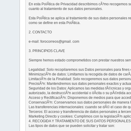
En esta PolÃ­tica de Privacidad describimos cÃ³mo recogemos 
cuanto al tratamiento de sus datos personales.
Esta PolÃ­tica se aplica al tratamiento de sus datos personales 
como se define en esta PolÃ­tica.
2. CONTACTO
e-mail: forocorreos@gmail. com
3. PRINCIPIOS CLAVE
Siempre hemos estado comprometidos con prestar nuestros servici
Legalidad: Solo recopilaremos sus Datos personales para fines es
MinimizaciÃ³n de datos: Limitamos la recogida de datos de carÃ¡c
LimitaciÃ³n de la Finalidad: Solo recogeremos sus datos persona
PrecisiÃ³n: Mantendremos sus datos personales exactos y actua
Seguridad de los Datos: Aplicamos las medidas tÃ©cnicas y orga
autorizado, la destrucciÃ³n accidental o ilÃ­cita o su pÃ©rdida acc
Acceso y RectificaciÃ³n: Disponemos de medios para que acceda
ConservaciÃ³n: Conservamos sus datos personales de manera lega
Las transferencias internacionales: cuando se dÃ© el caso de 
Terceros: El acceso y transferencia de datos personales a terce
Marketing Directo y cookies: Cumplimos con la legislaciÃ³n apli
4. RECOGIDA Y TRATAMIENTO DE SUS DATOS PERSONALES
Las tipos de datos que se pueden solicitar y tratar son: