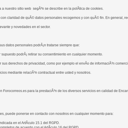
a nuestro sitio web segÃºn se describe en la polÃ­tica de cookies.
 con claridad de quÃ© datos personales recogemos y con quÃ© fin. En general, re
levante y novedades en el sector.
 sus datos personales podrÃ¡n tratarse siempre que:
r supuesto podrÃ¡ retirar su consentimiento en cualquier momento.
 sus derechos de privacidad, como por ejemplo el envÃ­o de informaciÃ³n comercial
cios mediante relaciÃ³n contractual entre usted y nosotros.
Forocorreos.es para la prestaciÃ³n de los diversos servicios en calidad de Enca
ales, puede ponerse en contacto con nosotros en cualquier momento para:
indicada en el ArtÃ­culo 15.1 del RGPD.
completos de acuerdo con el ArtÃ­culo 16 del RGPD.