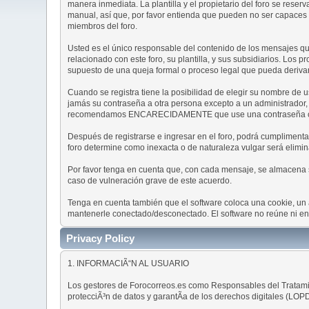
manera inmediata. La plantilla y el propietario del foro se rese
manual, así que, por favor entienda que pueden no ser capaces de
miembros del foro.
Usted es el único responsable del contenido de los mensajes que
relacionado con este foro, su plantilla, y sus subsidiarios. Los 
supuesto de una queja formal o proceso legal que pueda derivar
Cuando se registra tiene la posibilidad de elegir su nombre de
jamás su contraseña a otra persona excepto a un administrador,
recomendamos ENCARECIDAMENTE que use una contraseña comple
Después de registrarse e ingresar en el foro, podrá cumplimentar 
foro determine como inexacta o de naturaleza vulgar será elimin
Por favor tenga en cuenta que, con cada mensaje, se almacena su
caso de vulneración grave de este acuerdo.
Tenga en cuenta también que el software coloca una cookie, un 
mantenerle conectado/desconectado. El software no reúne ni env
Privacy Policy
1. INFORMACIÃ“N AL USUARIO
Los gestores de Forocorreos.es como Responsables del Tratamien
protecciÃ³n de datos y garantÃ­a de los derechos digitales (LOPD