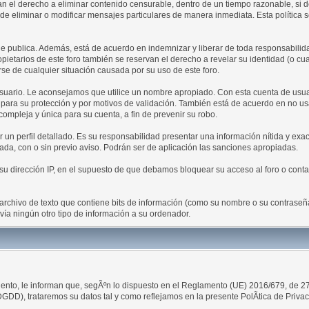
rvan el derecho a eliminar contenido censurable, dentro de un tiempo razonable, si
 eliminar o modificar mensajes particulares de manera inmediata. Esta política se 
 publica. Además, está de acuerdo en indemnizar y liberar de toda responsabilidad 
propietarios de este foro también se reservan el derecho a revelar su identidad (o c
se de cualquier situación causada por su uso de este foro.
 usuario. Le aconsejamos que utilice un nombre apropiado. Con esta cuenta de usua
 para su protección y por motivos de validación. También está de acuerdo en no 
ja y única para su cuenta, a fin de prevenir su robo.
un perfil detallado. Es su responsabilidad presentar una información nítida y exacta
ada, con o sin previo aviso. Podrán ser de aplicación las sanciones apropiadas.
 dirección IP, en el supuesto de que debamos bloquear su acceso al foro o contac
archivo de texto que contiene bits de información (como su nombre o su contrase
ía ningún otro tipo de información a su ordenador.
to, le informan que, segÃºn lo dispuesto en el Reglamento (UE) 2016/679, de 27 d
GDD), trataremos su datos tal y como reflejamos en la presente PolÃ­tica de Privac