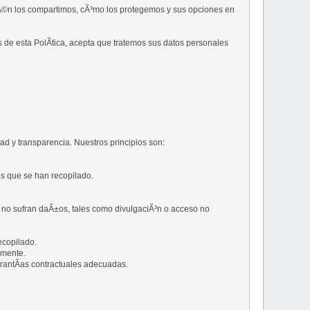
Ã©n los compartimos, cÃ³mo los protegemos y sus opciones en
s de esta PolÃ­tica, acepta que tratemos sus datos personales
ad y transparencia. Nuestros principios son:
os que se han recopilado.
 no sufran daÃ±os, tales como divulgaciÃ³n o acceso no
ecopilado.
amente.
arantÃ­as contractuales adecuadas.