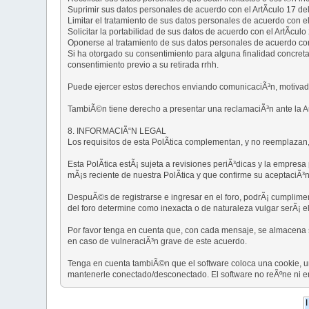
Suprimir sus datos personales de acuerdo con el ArtÃ­culo 17 d
Limitar el tratamiento de sus datos personales de acuerdo con e
Solicitar la portabilidad de sus datos de acuerdo con el ArtÃ­cul
Oponerse al tratamiento de sus datos personales de acuerdo con
Si ha otorgado su consentimiento para alguna finalidad concreta,
consentimiento previo a su retirada rrhh.
Puede ejercer estos derechos enviando comunicaciÃ³n, motivad
TambiÃ©n tiene derecho a presentar una reclamaciÃ³n ante la A
8. INFORMACIÃ“N LEGAL
Los requisitos de esta PolÃ­tica complementan, y no reemplazan, 
Esta PolÃ­tica estÃ¡ sujeta a revisiones periÃ³dicas y la empre
mÃ¡s reciente de nuestra PolÃ­tica y que confirme su aceptaciÃ³n
DespuÃ©s de registrarse e ingresar en el foro, podrÃ¡ cumplimenta
del foro determine como inexacta o de naturaleza vulgar serÃ¡ e
Por favor tenga en cuenta que, con cada mensaje, se almacena su
en caso de vulneraciÃ³n grave de este acuerdo.
Tenga en cuenta tambiÃ©n que el software coloca una cookie, u
mantenerle conectado/desconectado. El software no reÃºne ni en