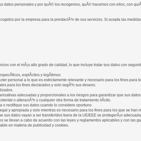
sus datos personales y por quÃ© los recogemos, quÃ© hacemos con ellos, con qui
recogidos por la empresa para la prestaciÃ³n de sus servicios. Si acepta las medida
os con el mÃ¡s alto grado de calidad, lo que incluye tratar sus datos con segurid
pecÃ­ficos, explÃ­citos y legÃ­timos.
ter personal a lo que es estrictamente relevante y necesario para los fines para l
les para los fines declarados y solo segÃºn sus deseos.
lizados.
nizativas adecuadas y proporcionales a los riesgos para garantizar que sus datos
idental o alteraciÃ³n y cualquier otra forma de tratamiento ilÃ­cito.
 o rectifique sus datos cuando lo considere oportuno.
l y apropiada y solo mientras es necesario para los fines para los que se han r
que sus datos vayan a ser transferidos fuera de la UE/EEE se protegerÃ¡n adecuad
ros se llevan a cabo de acuerdo con las leyes y reglamentos aplicables y con las g
cable en materia de publicidad y cookies.