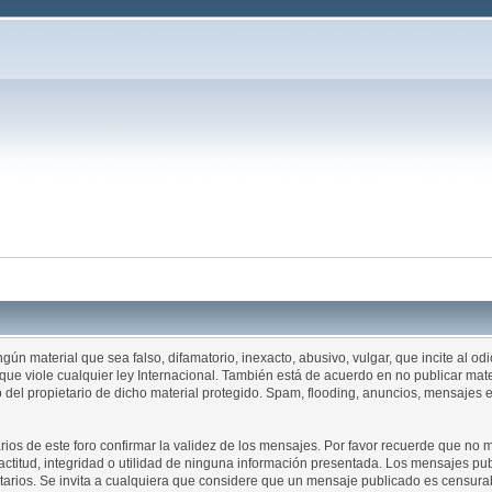
ngún material que sea falso, difamatorio, inexacto, abusivo, vulgar, que incite al o
o que viole cualquier ley Internacional. También está de acuerdo en no publicar ma
to del propietario de dicho material protegido. Spam, flooding, anuncios, mensaje
arios de este foro confirmar la validez de los mensajes. Por favor recuerde que no
titud, integridad o utilidad de ninguna información presentada. Los mensajes pub
pietarios. Se invita a cualquiera que considere que un mensaje publicado es censura