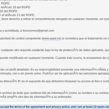
el RGPD.
l ArtÃ­culo 18 del RGPD.
o 20 del RGPD.
 el artÃ­culo 21 del RGPD.
 tiene derecho a retirar el consentimiento otorgado en cualquier momento, sin que e
a y acreditada, a forocorreos@gmail.com
utoridad de control competente (
www.aepd.es
) si considera que el tratamiento no 
cualquier otro requisito existente bajo la ley de protecciÃ³n de datos aplicable, q
sa puede modificarla en cualquier momento. Cuando esto ocurra, le avisaremos de c
.
r un perfil detallado. Es su responsabilidad presentar una informaciÃ³n nÃ­tida y e
liminada, con o sin previo aviso. PodrÃ¡n ser de aplicaciÃ³n las sanciones apropia
 direcciÃ³n IP, en el supuesto de que debamos bloquear su acceso al foro o contac
n archivo de texto que contiene bits de informaciÃ³n (como su nombre o su contr
vÃ­a ningÃºn otro tipo de informaciÃ³n a su ordenador.