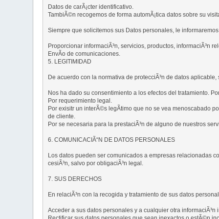
Datos de carÃ¡cter identificativo.
TambiÃ©n recogemos de forma automÃ¡tica datos sobre su visita 
Siempre que solicitemos sus Datos personales, le informaremos
Proporcionar informaciÃ³n, servicios, productos, informaciÃ³n re
EnvÃ­o de comunicaciones.
5. LEGITIMIDAD
De acuerdo con la normativa de protecciÃ³n de datos aplicable,
Nos ha dado su consentimiento a los efectos del tratamiento. Po
Por requerimiento legal.
Por exisitr un interÃ©s legÃ­timo que no se vea menoscabado por
de cliente.
Por se necesaria para la prestaciÃ³n de alguno de nuestros servi
6. COMUNICACIÃ“N DE DATOS PERSONALES
Los datos pueden ser comunicados a empresas relacionadas con 
cesiÃ³n, salvo por obligaciÃ³n legal.
7. SUS DERECHOS
En relaciÃ³n con la recogida y tratamiento de sus datos person
Acceder a sus datos personales y a cualquier otra informaciÃ³n 
Rectificar sus datos personales que sean inexactos o estÃ©n in