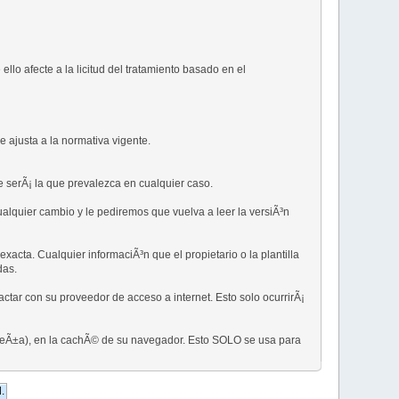
llo afecte a la licitud del tratamiento basado en el
se ajusta a la normativa vigente.
ue serÃ¡ la que prevalezca en cualquier caso.
ualquier cambio y le pediremos que vuelva a leer la versiÃ³n
xacta. Cualquier informaciÃ³n que el propietario o la plantilla
das.
tar con su proveedor de acceso a internet. Esto solo ocurrirÃ¡
aseÃ±a), en la cachÃ© de su navegador. Esto SOLO se usa para