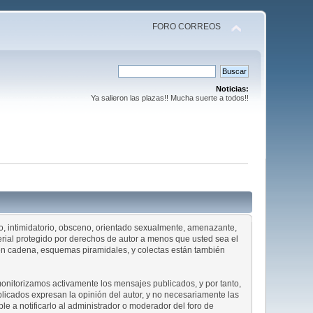
FORO CORREOS
Noticias:
Ya salieron las plazas!! Mucha suerte a todos!!
dio, intimidatorio, obsceno, orientado sexualmente, amenazante,
terial protegido por derechos de autor a menos que usted sea el
s en cadena, esquemas piramidales, y colectas están también
 monitorizamos activamente los mensajes publicados, y por tanto,
licados expresan la opinión del autor, y no necesariamente las
ble a notificarlo al administrador o moderador del foro de