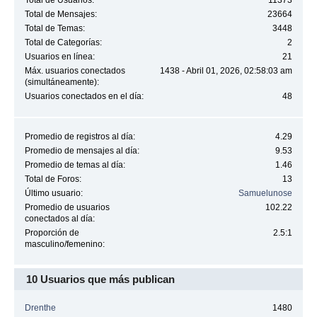
Total de Usuarios:
11373
Total de Mensajes:
23664
Total de Temas:
3448
Total de Categorías:
2
Usuarios en línea:
21
Máx. usuarios conectados
1438 - Abril 01, 2026, 02:58:03 am
(simultáneamente):
Usuarios conectados en el día:
48
Promedio de registros al día:
4.29
Promedio de mensajes al día:
9.53
Promedio de temas al día:
1.46
Total de Foros:
13
Último usuario:
Samuelunose
Promedio de usuarios
102.22
conectados al día:
Proporción de
2.5:1
masculino/femenino:
10 Usuarios que más publican
Drenthe
1480