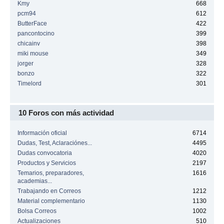
Kmy
668
pcm94
612
ButterFace
422
pancontocino
399
chicainv
398
miki mouse
349
jorger
328
bonzo
322
Timelord
301
10 Foros con más actividad
Información oficial
6714
Dudas, Test, Aclaraciónes...
4495
Dudas convocatoria
4020
Productos y Servicios
2197
Temarios, preparadores,
1616
academias...
Trabajando en Correos
1212
Material complementario
1130
Bolsa Correos
1002
Actualizaciones
510