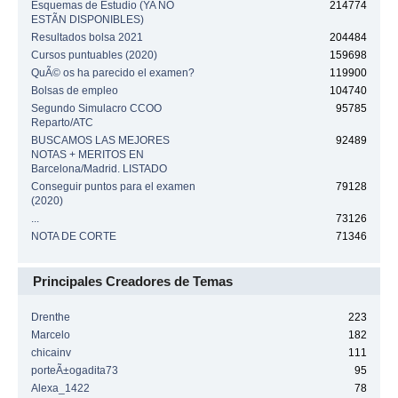
Esquemas de Estudio (YA NO
214774
ESTÃN DISPONIBLES)
Resultados bolsa 2021
204484
Cursos puntuables (2020)
159698
QuÃ© os ha parecido el examen?
119900
Bolsas de empleo
104740
Segundo Simulacro CCOO
95785
Reparto/ATC
BUSCAMOS LAS MEJORES
92489
NOTAS + MERITOS EN
Barcelona/Madrid. LISTADO
Conseguir puntos para el examen
79128
(2020)
...
73126
NOTA DE CORTE
71346
Principales Creadores de Temas
Drenthe
223
Marcelo
182
chicainv
111
porteÃ±ogadita73
95
Alexa_1422
78