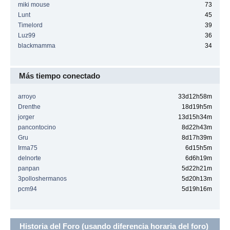
miki mouse
73
Lunt
45
Timelord
39
Luz99
36
blackmamma
34
Más tiempo conectado
arroyo
33d12h58m
Drenthe
18d19h5m
jorger
13d15h34m
pancontocino
8d22h43m
Gru
8d17h39m
Irma75
6d15h5m
delnorte
6d6h19m
panpan
5d22h21m
3polloshermanos
5d20h13m
pcm94
5d19h16m
Historia del Foro (usando diferencia horaria del foro)