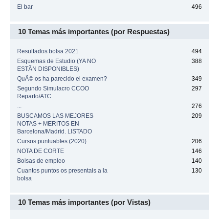
El bar
496
10 Temas más importantes (por Respuestas)
Resultados bolsa 2021
494
Esquemas de Estudio (YA NO
388
ESTÃN DISPONIBLES)
QuÃ© os ha parecido el examen?
349
Segundo Simulacro CCOO
297
Reparto/ATC
...
276
BUSCAMOS LAS MEJORES
209
NOTAS + MERITOS EN
Barcelona/Madrid. LISTADO
Cursos puntuables (2020)
206
NOTA DE CORTE
146
Bolsas de empleo
140
Cuantos puntos os presentais a la
130
bolsa
10 Temas más importantes (por Vistas)