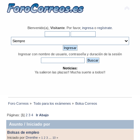
Bienvenido(a),
Visitante
. Por favor,
ingresa
o
regístrate
.
Ingresar con nombre de usuario, contraseña y duración de la sesión
Noticias:
Ya salieron las plazas!! Mucha suerte a todos!!
Foro Correos
»
Todo para los exámenes
»
Bolsa Correos
Páginas: [
1
]
2
3
4
Ir Abajo
Asunto
/
Iniciado por
Bolsas de empleo
Iniciado por
Drenthe
«
1
2
3
...
10
»