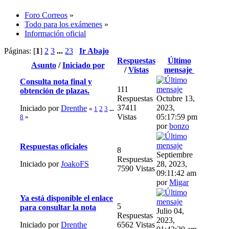
Foro Correos
»
Todo para los exámenes
»
Información oficial
Páginas: [
1
]
2
3
...
23
Ir Abajo
Respuestas
Último
Asunto
/
Iniciado por
/
Vistas
mensaje
Consulta nota final y
111
obtención de plazas.
Respuestas
Octubre 13,
37411
2023,
Iniciado por
Drenthe
«
1
2
3
...
Vistas
05:17:59 pm
8
»
por
bonzo
Respuestas oficiales
8
Septiembre
Respuestas
Iniciado por
JoakoFS
28, 2023,
7590 Vistas
09:11:42 am
por
Migar
Ya está disponible el enlace
5
para consultar la nota
Julio 04,
Respuestas
2023,
Iniciado por
Drenthe
6562 Vistas