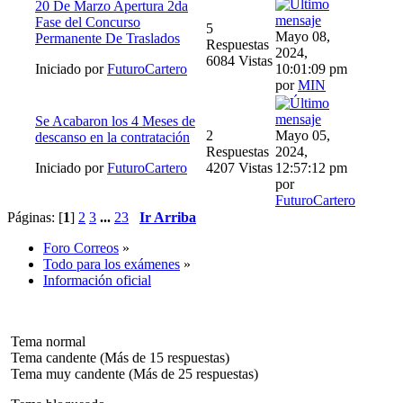
20 De Marzo Apertura 2da
Fase del Concurso
5
Mayo 08,
Permanente De Traslados
Respuestas
2024,
6084 Vistas
Iniciado por
FuturoCartero
10:01:09 pm
por
MIN
Se Acabaron los 4 Meses de
2
Mayo 05,
descanso en la contratación
Respuestas
2024,
Iniciado por
FuturoCartero
4207 Vistas
12:57:12 pm
por
FuturoCartero
Páginas: [
1
]
2
3
...
23
Ir Arriba
Foro Correos
»
Todo para los exámenes
»
Información oficial
Tema normal
Tema candente (Más de 15 respuestas)
Tema muy candente (Más de 25 respuestas)