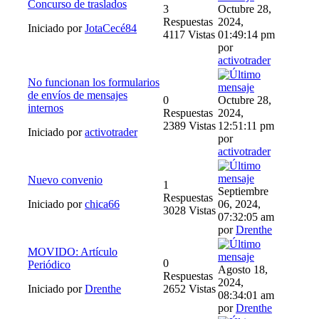
Concurso de traslados
3
Octubre 28,
Respuestas
2024,
Iniciado por
JotaCecé84
4117 Vistas
01:49:14 pm
por
activotrader
No funcionan los formularios
de envíos de mensajes
0
Octubre 28,
internos
Respuestas
2024,
2389 Vistas
12:51:11 pm
Iniciado por
activotrader
por
activotrader
Nuevo convenio
1
Septiembre
Respuestas
Iniciado por
chica66
06, 2024,
3028 Vistas
07:32:05 am
por
Drenthe
MOVIDO: Artículo
0
Periódico
Agosto 18,
Respuestas
2024,
Iniciado por
Drenthe
2652 Vistas
08:34:01 am
por
Drenthe