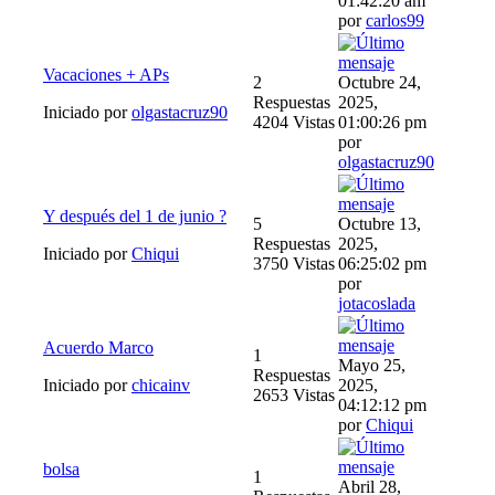
01:42:20 am
por
carlos99
Vacaciones + APs
2
Octubre 24,
Respuestas
2025,
Iniciado por
olgastacruz90
4204 Vistas
01:00:26 pm
por
olgastacruz90
Y después del 1 de junio ?
5
Octubre 13,
Respuestas
2025,
Iniciado por
Chiqui
3750 Vistas
06:25:02 pm
por
jotacoslada
Acuerdo Marco
1
Mayo 25,
Respuestas
Iniciado por
chicainv
2025,
2653 Vistas
04:12:12 pm
por
Chiqui
bolsa
1
Abril 28,