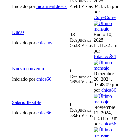
Respuestas
2025,
Iniciado por
mcarmenfdezca
4548 Vistas
04:33:33 pm
por
CorreCorre
Dudas
13
Enero 10,
Respuestas
2025,
Iniciado por
chicainv
5633 Vistas
11:11:32 am
por
JotaCecé84
Nuevo convenio
0
Diciembre
Respuestas
Iniciado por
chica66
20, 2024,
2654 Vistas
03:48:09 pm
por
chica66
Salario flexible
0
Noviembre
Respuestas
Iniciado por
chica66
17, 2024,
2846 Vistas
11:33:51 am
por
chica66