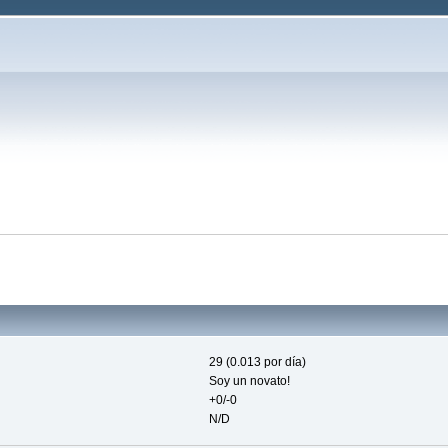
29 (0.013 por día)
Soy un novato!
+0/-0
N/D