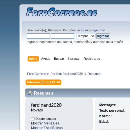
Bienvenido(a),
Visitante
. Por favor,
ingresa
o
regístrate
.
Ingresar con nombre de usuario, contraseña y duración de la sesión
Inicio
Ayuda
Buscar
Ingresar
Registrarse
Foro Correos
»
Perfil de ferdinand2020 
»
Resumen
Información del Perfil
Resumen
ferdinand2020 
Mensajes:
Novato
Texto personal:
Karma:
Desconectado
Edad:
Mostrar Mensajes
Mostrar Estadísticas