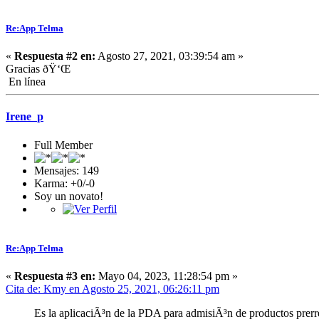
Re:App Telma
«
Respuesta #2 en:
Agosto 27, 2021, 03:39:54 am »
Gracias ðŸ‘Œ
En línea
Irene_p
Full Member
Mensajes: 149
Karma: +0/-0
Soy un novato!
Re:App Telma
«
Respuesta #3 en:
Mayo 04, 2023, 11:28:54 pm »
Cita de: Kmy en Agosto 25, 2021, 06:26:11 pm
Es la aplicaciÃ³n de la PDA para admisiÃ³n de productos prer