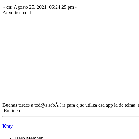
«
en:
Agosto 25, 2021, 06:24:25 pm »
Advertisement
Buenas tardes a tod@s sabÃ©is para q se utiliza esa app la de telma, 
En línea
Kmy
Hero Member