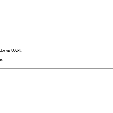
rados en UAM.
as