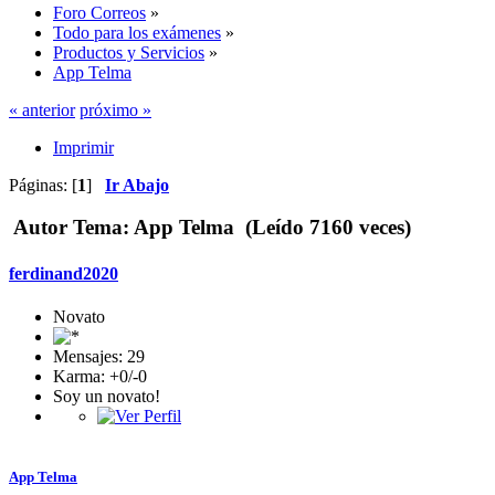
Foro Correos
»
Todo para los exámenes
»
Productos y Servicios
»
App Telma
« anterior
próximo »
Imprimir
Páginas: [
1
]
Ir Abajo
Autor
Tema: App Telma (Leído 7160 veces)
ferdinand2020
Novato
Mensajes: 29
Karma: +0/-0
Soy un novato!
App Telma